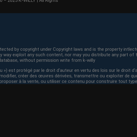
0 – 2025 K-WILLY | All Rights
otected by copyright under Copyright laws and is the property intlectu
any way exploit any such content, nor may you distribute any part of t
 database, without permission write from k-willy
») est protégé par le droit d'auteur en vertu des lois sur le droit d'a
er, modifier, créer des œuvres dérivées, transmettre ou exploiter de qu
proposer à la vente, ou utiliser ce contenu pour construire tout type