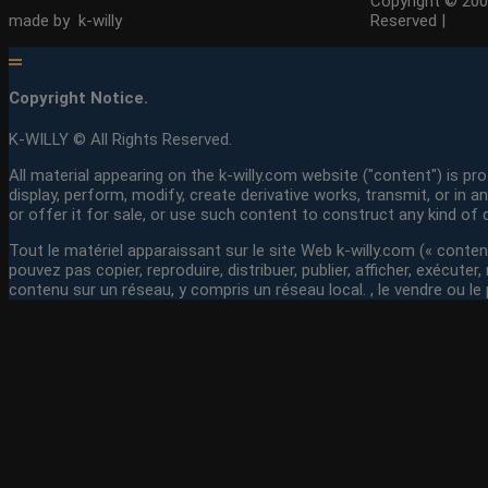
Copyright © 200
made by k-willy
Reserved |
Copyright Notice.
K-WILLY © All Rights Reserved.
All material appearing on the k-willy.com website ("content") is pr
display, perform, modify, create derivative works, transmit, or in 
or offer it for sale, or use such content to construct any kind of
Tout le matériel apparaissant sur le site Web k-willy.com (« contenu 
pouvez pas copier, reproduire, distribuer, publier, afficher, exécut
contenu sur un réseau, y compris un réseau local. , le vendre ou le 