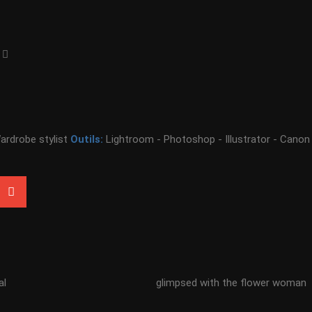
Wardrobe stylist
Outils:
Lightroom - Photoshop - Illustrator - Canon
al
glimpsed with the flower woman