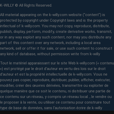
K-WILLY © All Rights Reserved.
All material appearing on the k-willy.com website ("content") is
protected by copyright under Copyright laws and is the property
intlectual of k-willy.com. You may not copy, reproduce, distribute,
publish, display, perform, modify, create derivative works, transmit,
or in any way exploit any such content, nor may you distribute any
part of this content over any network, including a local area
network, sell or offer it for sale, or use such content to construct
any kind of database, without permission write from k-willy
Tout le matériel apparaissant sur le site Web k-willy.com (« contenu
») est protégé par le droit d'auteur en vertu des lois sur le droit
d'auteur et est la propriété intellectuelle de k-willy.com. Vous ne
pouvez pas copier, reproduire, distribuer, publier, afficher, exécuter,
modifier, créer des œuvres dérivées, transmettre ou exploiter de
quelque manière que ce soit le contenu, ni distribuer une partie de
ce contenu sur un réseau, y compris un réseau local. , le vendre ou
le proposer à la vente, ou utiliser ce contenu pour construire tout
type de base de données, sans l'autorisation écrire de k-willy